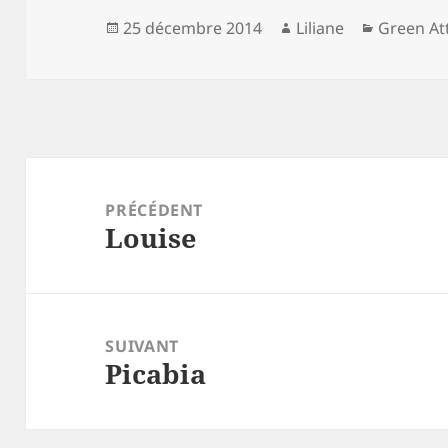
Publié
Auteur
Catégori
25 décembre 2014
Liliane
Green At
le
Navigation
de
PRÉCÉDENT
Louise
l’article
Article
précédent :
SUIVANT
Picabia
Article
suivant :