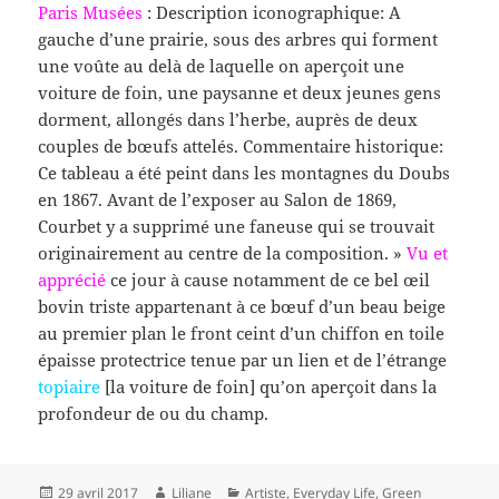
Paris Musées
: Description iconographique: A
gauche d’une prairie, sous des arbres qui forment
une voûte au delà de laquelle on aperçoit une
voiture de foin, une paysanne et deux jeunes gens
dorment, allongés dans l’herbe, auprès de deux
couples de bœufs attelés. Commentaire historique
:
Ce tableau a été peint dans les montagnes du Doubs
en 1867. Avant de l’exposer au Salon de 1869,
Courbet y a supprimé une faneuse qui se trouvait
originairement au centre de la composition. »
Vu et
apprécié
ce jour à cause notamment de ce bel œil
bovin triste appartenant à ce bœuf d’un beau beige
au premier plan le front ceint d’un chiffon en toile
épaisse protectrice tenue par un lien et de l’étrange
topiaire
[la voiture de foin] qu’on aperçoit dans la
profondeur de ou du champ.
Publié
Auteur
Catégories
29 avril 2017
Liliane
Artiste
,
Everyday Life
,
Green