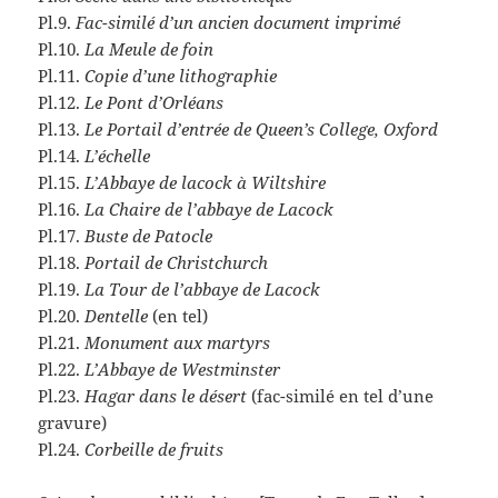
Pl.9.
Fac-similé d’un ancien document imprimé
Pl.10.
La Meule de foin
Pl.11.
Copie d’une lithographie
Pl.12.
Le Pont d’Orléans
Pl.13.
Le Portail d’entrée de Queen’s College, Oxford
Pl.14.
L’échelle
Pl.15.
L’Abbaye de lacock à Wiltshire
Pl.16.
La Chaire de l’abbaye de Lacock
Pl.17.
Buste de Patocle
Pl.18.
Portail de Christchurch
Pl.19.
La Tour de l’abbaye de Lacock
Pl.20.
Dentelle
(en tel)
Pl.21.
Monument aux martyrs
Pl.22.
L’Abbaye de Westminster
Pl.23.
Hagar dans le désert
(fac-similé en tel d’une
gravure)
Pl.24.
Corbeille de fruits