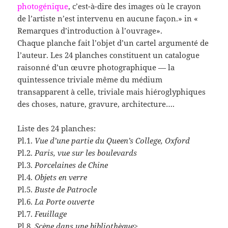
photogénique
, c’est-à-dire des images où le crayon
de l’artiste n’est intervenu en aucune façon.» in «
Remarques d’introduction à l’ouvrage».
Chaque planche fait l’objet d’un cartel argumenté de
l’auteur. Les 24 planches constituent un catalogue
raisonné d’un œuvre photographique — la
quintessence triviale même du médium
transapparent à celle, triviale mais hiéroglyphiques
des choses, nature, gravure, architecture….
Liste des 24 planches:
Pl.1.
Vue d’une partie du Queen’s College, Oxford
Pl.2.
Paris, vue sur les boulevards
Pl.3.
Porcelaines de Chine
Pl.4.
Objets en verre
Pl.5.
Buste de Patrocle
Pl.6.
La Porte ouverte
Pl.7.
Feuillage
Pl.8.
Scène dans une bibliothèque
>