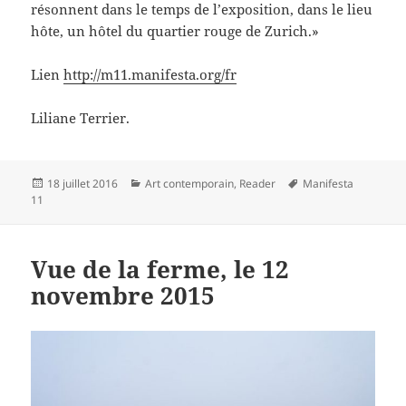
résonnent dans le temps de l’exposition, dans le lieu
hôte, un hôtel du quartier rouge de Zurich.»
Lien
http://m11.manifesta.org/fr
Liliane Terrier.
Publié
Catégories
Mots-
18 juillet 2016
Art contemporain
,
Reader
Manifesta
le
clés
11
Vue de la ferme, le 12
novembre 2015