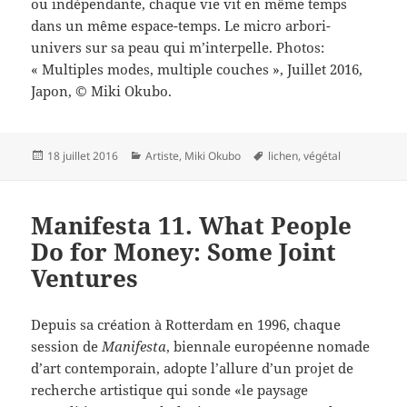
ou indépendante, chaque vie vit en même temps
dans un même espace-temps. Le micro arbori-
univers sur sa peau qui m’interpelle. Photos:
« Multiples modes, multiple couches », Juillet 2016,
Japon, © Miki Okubo.
Publié
Catégories
Mots-
18 juillet 2016
Artiste
,
Miki Okubo
lichen
,
végétal
le
clés
Manifesta 11. What People
Do for Money: Some Joint
Ventures
Depuis sa création à Rotterdam en 1996, chaque
session de
Manifesta
, biennale européenne nomade
d’art contemporain, adopte l’allure d’un projet de
recherche artistique qui sonde «le paysage