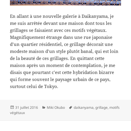
En allant à une nouvelle galerie à Daikanyama, je
me suis arrêtée devant une maison dont tous les
grillages se faisaient avec ces motifs végétaux.
Magnifiquement étrange dans une rue japonaise
d’un quartier résidentiel, ce grillage décorait une
modeste maison d’un style plutôt banal, qui est loin
de la beauté de ces grillages. En quittant cette
maison après un moment de contemplation, je me
disais que pourtant c’est cette hybridation bizarre
qui forme souvent le paysage urbain de ce pays,
surtout celui de Tokyo.
Publié
Catégories
Mots-
31 juillet 2016
Miki Okubo
daikanyama
,
grillage
,
motifs
le
clés
végétaux