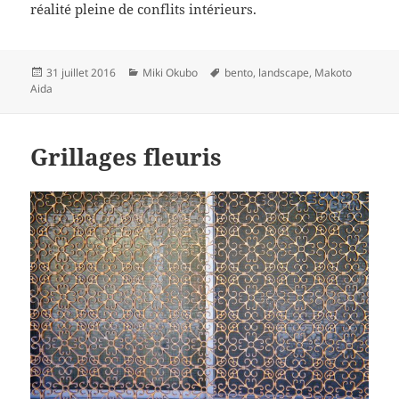
réalité pleine de conflits intérieurs.
Publié
Catégories
Mots-
31 juillet 2016
Miki Okubo
bento
,
landscape
,
Makoto
le
clés
Aida
Grillages fleuris