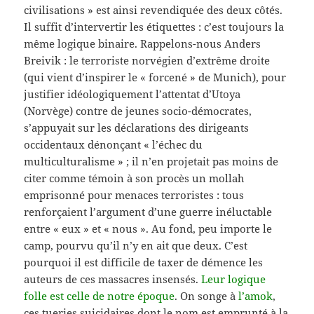
civilisations » est ainsi revendiquée des deux côtés.
Il suffit d’intervertir les étiquettes : c’est toujours la
même logique binaire. Rappelons-nous Anders
Breivik : le terroriste norvégien d’extrême droite
(qui vient d’inspirer le « forcené » de Munich), pour
justifier idéologiquement l’attentat d’Utoya
(Norvège) contre de jeunes socio-démocrates,
s’appuyait sur les déclarations des dirigeants
occidentaux dénonçant « l’échec du
multiculturalisme » ; il n’en projetait pas moins de
citer comme témoin à son procès un mollah
emprisonné pour menaces terroristes : tous
renforçaient l’argument d’une guerre inéluctable
entre « eux » et « nous ». Au fond, peu importe le
camp, pourvu qu’il n’y en ait que deux. C’est
pourquoi il est difficile de taxer de démence les
auteurs de ces massacres insensés.
Leur logique
folle est celle de notre époque
. On songe à
l’amok
,
ces tueries suicidaires dont le nom est emprunté à la