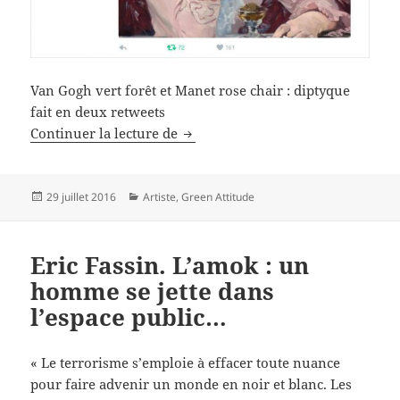
Van Gogh vert forêt et Manet rose chair : diptyque
fait en deux retweets
Vert forêt et rose chair
Continuer la lecture de
Publié
Catégories
29 juillet 2016
Artiste
,
Green Attitude
le
Eric Fassin. L’amok : un
homme se jette dans
l’espace public…
« Le terrorisme s’emploie à effacer toute nuance
pour faire advenir un monde en noir et blanc. Les