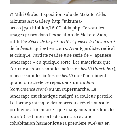
© Miki Okubo. Exposition solo de Makoto Aida,
Mizuma Art Gallery
http://mizuma-
art.co.jp/exhibition/16_07_aida.php
. Ce sont les
images prises dans l’exposition de Makoto Aida,
intitulée
Rêver de la précarité et penser à l’absurdité
de la beauté
qui est en cours. Avant-gardiste, radical
et critique, l’artiste réalise une série de « Japanese
landscapes » en quelque sorte. Les matériaux que
l’artiste a choisis sont les boîtes de
bentô
(
lunch box
),
mais ce sont les boîtes de
bentô
que l’on obtient
quand on achète ce repas dans un
conbini
(
convenience store
) ou un supermarché. Le
landscape est chaotique malgré sa couleur pastelle.
La forme grotesque des morceaux révèle aussi le
problème alimentaire : que mangeons-nous tous les
jours? C’est une sorte de caricature : une
cohabitation harmonique (à première vue) est en