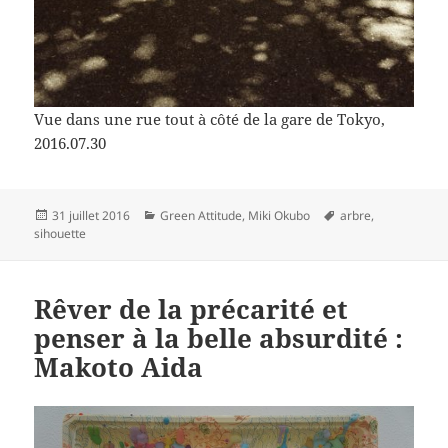
Vue dans une rue tout à côté de la gare de Tokyo,
2016.07.30
Publié
Catégories
Mots-
31 juillet 2016
Green Attitude
,
Miki Okubo
arbre
,
le
clés
sihouette
Rêver de la précarité et
penser à la belle absurdité :
Makoto Aida