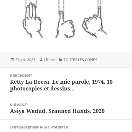
Publié
Auteur
Catégories
27 juin 2023
Liliane
TOUTES LES COPIES
le
Navigation
PRÉCÉDENT
de
Ketty La Rocca. Le mie parole, 1974. 10
Article
l’article
photocopies et dessins…
précédent :
SUIVANT
Asiya Wadud. Scanned Hands. 2020
Article
suivant :
Fièrement propulsé par WordPress