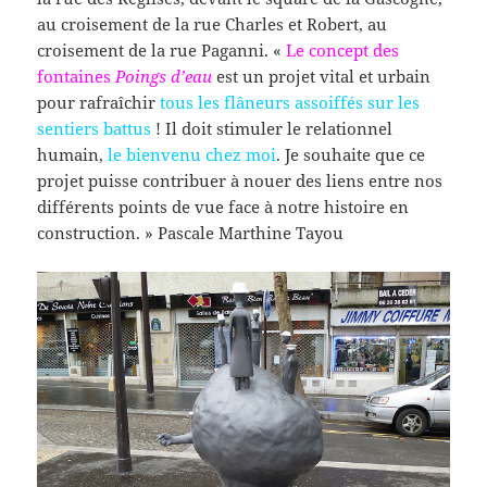
au croisement de la rue Charles et Robert, au
croisement de la rue Paganni. «
Le concept
des
fontaines
Poings d’eau
est un projet vital et urbain
pour rafraîchir
tous les flâneurs assoiffés sur les
sentiers battus
! Il doit stimuler le relationnel
humain,
le bienvenu chez moi
. Je souhaite que ce
projet puisse contribuer à nouer des liens entre nos
différents points de vue face à notre histoire en
construction. » Pascale Marthine Tayou