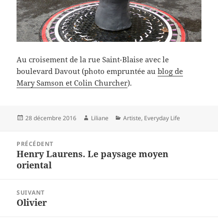
Au croisement de la rue Saint-Blaise avec le
boulevard Davout (photo empruntée au
blog de
Mary Samson et Colin Churcher
).
Publié
Auteur
Catégories
28 décembre 2016
Liliane
Artiste
,
Everyday Life
le
Navigation
PRÉCÉDENT
de
Henry Laurens. Le paysage moyen
Article
l’article
oriental
précédent :
SUIVANT
Olivier
Article
suivant :