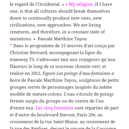
le regard de l’Occidental. »
« My religion,
if I have
one, is that all cultures should break themselves
down to continually produce new ones, new
civilisations, new approaches. We are living
creatures, and therefore, in a constant state of
mutations. » Pascale Marthine Tayou
*
Dans le programme de 15 œuvres d’art conçu par
Christian Bernard, accompagnant la ligne du
tramway T3, s’adressant tant aux voyageurs qu’aux
flâneurs le long de ce nouveau chemin vert, et
réalisé en 2012, figure
Les poings d’eau-fontaines à
boire
de Pascale Marthine Tayou, sculptures de petits
groupes serrés de personnages inspirés du même
modèle de statues-colons. L’eau s’écoule de poings
fermés surgis du groupe ou du ventre de l’un
d’entre eux.
Les cinq fontaines
sont réparties de part
et d’autre du boulevard Davout, Paris 20e, au
croisement de la rue Saint-Blaise, au croisement de
la rue des Réglises, devant le square de la Gascogne,