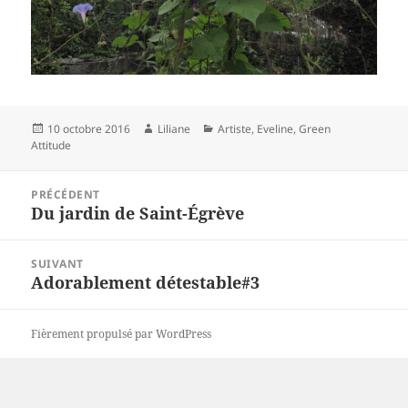
Publié
Auteur
Catégories
10 octobre 2016
Liliane
Artiste
,
Eveline
,
Green
le
Attitude
Navigation
PRÉCÉDENT
de
Du jardin de Saint-Égrève
Article
l’article
précédent :
SUIVANT
Adorablement détestable#3
Article
suivant :
Fièrement propulsé par WordPress