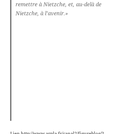
remettre à Nietzche, et, au-delà de
Nietzche, à l’avenir.»
Lien
http://www.arpla.fr/canal2/figureblog/?