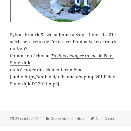
Sylvie, Franck & Léo at home à Saint Didier. Le 21e
siècle sera celui de l’exercice! Photos © Léo Franck
ou Vivi?
Comme en écho au
Tu dois changer ta vie
de Peter
Sloterdijk
ou à écouter directement ici même
[audio:http://lantb.net/uebersicht/wp-mp3/01 Peter
Sloterdijk FC 2011.mp3]
Publié
Catégories
Mots-
23 octobre 2011
Green Attitude
,
Nicole
Saint-Didier
le
clés