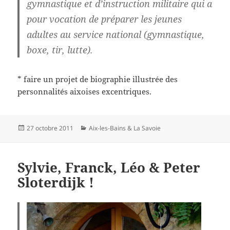
gymnastique et d’instruction militaire qui a
pour vocation de préparer les jeunes
adultes au service national (gymnastique,
boxe, tir, lutte).
* faire un projet de biographie illustrée des
personnalités aixoises excentriques.
Publié
Catégories
27 octobre 2011
Aix-les-Bains & La Savoie
le
Sylvie, Franck, Léo & Peter
Sloterdijk !