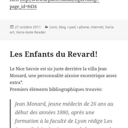
page_id=8434
Publié
Catégories
27 octobre 2011
Livre, blog, i-pad, i-phone, internet
,
Varia-
le
art
,
Varia-texte Reader
Les Enfants du Revard!
Le Nice Savoie est sis juste derrière la villa Jean
Monard, une personnalité aixoise excentrique assez
extra*.
Premiers éléments bibliographiques trouvés:
Jean Monard, jeune médecin de 26 ans au
début des années 1880, après une
formation à la faculté de Lyon rédige
Les