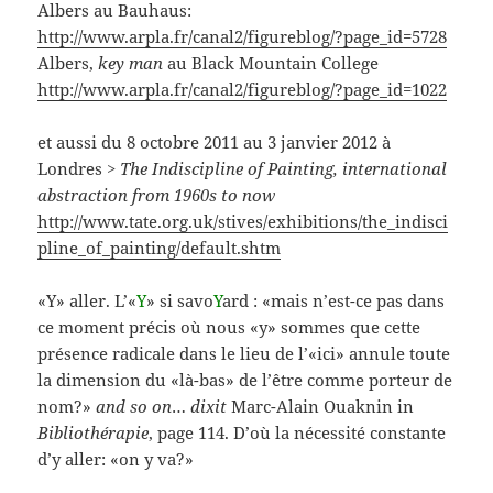
Albers au Bauhaus:
http://www.arpla.fr/canal2/figureblog/?page_id=5728
Albers,
key man
au Black Mountain College
http://www.arpla.fr/canal2/figureblog/?page_id=1022
et aussi du 8 octobre 2011 au 3 janvier 2012 à
Londres
> The Indiscipline of Painting, international
abstraction from 1960s to now
http://www.tate.org.uk/stives/exhibitions/the_indisci
pline_of_painting/default.shtm
«Y» aller. L’«
Y
» si savo
Y
ard : «mais n’est-ce pas dans
ce moment précis où nous «y» sommes que cette
présence radicale dans le lieu de l’«ici» annule toute
la dimension du «là-bas» de l’être comme porteur de
nom?»
and so on
…
dixit
Marc-Alain Ouaknin in
Bibliothérapie
, page 114. D’où la nécessité constante
d’y aller: «on y va?»