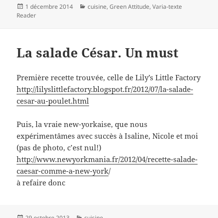
Publié
Catégories
1 décembre 2014
cuisine
,
Green Attitude
,
Varia-texte
le
Reader
La salade César. Un must
Première recette trouvée, celle de Lily’s Little Factory
http://lilyslittlefactory.blogspot.fr/2012/07/la-salade-
cesar-au-poulet.html
Puis, la vraie new-yorkaise, que nous
expérimentâmes avec succès à Isaline, Nicole et moi
(pas de photo, c’est nul!)
http://www.newyorkmania.fr/2012/04/recette-salade-
caesar-comme-a-new-york
/
à refaire donc
Publié
Catégories
29 octobre 2013
cuisine