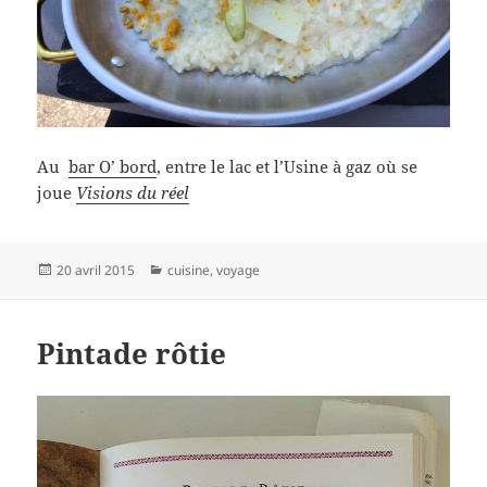
Au
bar
O’ bord
, entre le lac et l’Usine à gaz où se
joue
Visions du réel
Publié
Catégories
20 avril 2015
cuisine
,
voyage
le
Pintade rôtie