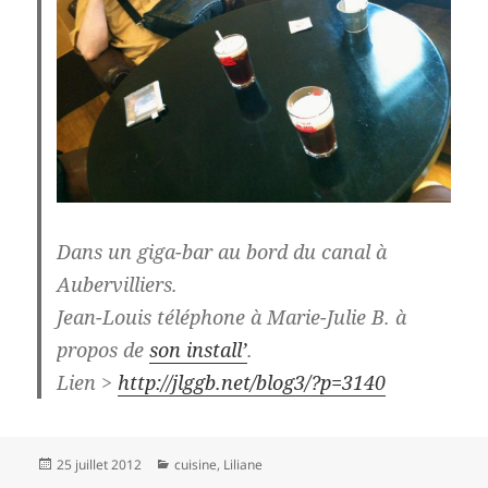
Dans un giga-bar au bord du canal à
Aubervilliers.
Jean-Louis téléphone à Marie-Julie B. à
propos de
son install’
.
Lien >
http://jlggb.net/blog3/?p=3140
Publié
Catégories
25 juillet 2012
cuisine
,
Liliane
le