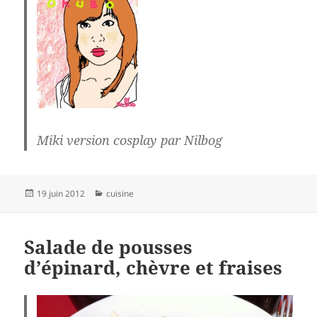
Miki version cosplay par Nilbog
Publié
Catégories
19 juin 2012
cuisine
le
Salade de pousses
d’épinard, chèvre et fraises