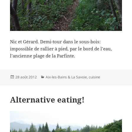
Nic et Gérard. Demi-tour dans le sous-bois:
impossible de rallier à pied, par le bord de l’eau,
l’ancienne plage de la Parfinte.
Publié
Catégories
28 août 2012
Aix-les-Bains & La Savoie
,
cuisine
le
Alternative eating!