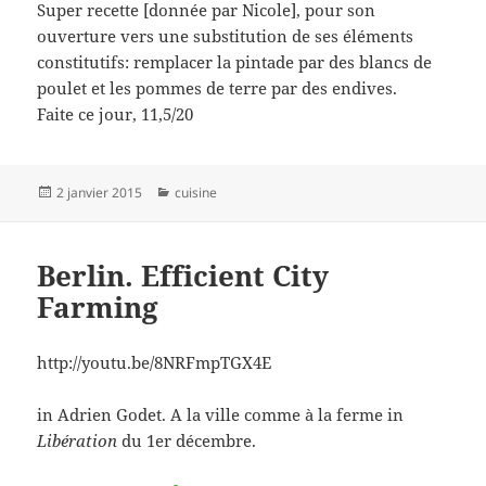
Super recette [donnée par Nicole], pour son
ouverture vers une substitution de ses éléments
constitutifs: remplacer la pintade par des blancs de
poulet et les pommes de terre par des endives.
Faite ce jour, 11,5/20
Publié
Catégories
2 janvier 2015
cuisine
le
Berlin. Efficient City
Farming
http://youtu.be/8NRFmpTGX4E
in Adrien Godet. A la ville comme à la ferme in
Libération
du 1er décembre.