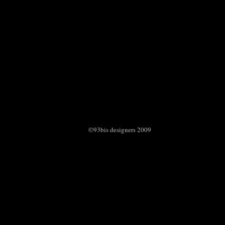
n
n
©93bis designers 2009
n