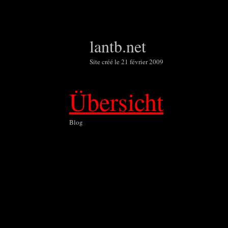
*
n
n
lantb.net
n
Site créé le 21 février 2009
Übersicht
Blog
n